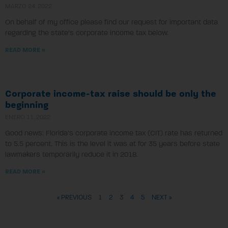
MARZO 24, 2022
On behalf of my office please find our request for important data
regarding the state’s corporate income tax below.
READ MORE »
Corporate income-tax raise should be only the
beginning
ENERO 11, 2022
Good news: Florida’s corporate income tax (CIT) rate has returned
to 5.5 percent. This is the level it was at for 35 years before state
lawmakers temporarily reduce it in 2018.
READ MORE »
« PREVIOUS
1
2
3
4
5
NEXT »